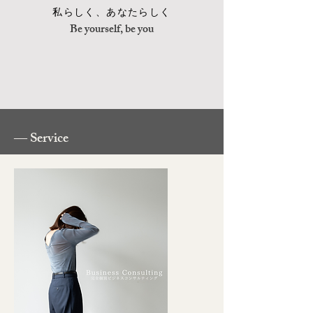
私らしく、あなたらしく
Be yourself, be you
― Service